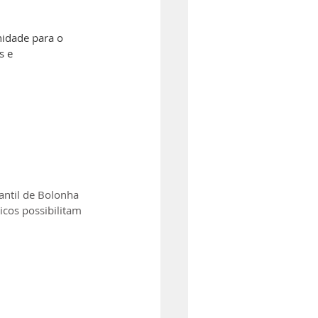
nidade para o 
s e 
antil de Bolonha  
icos possibilitam 