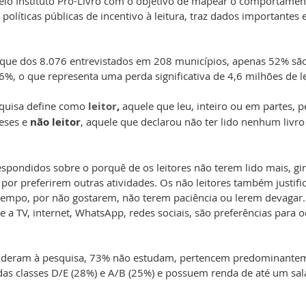
elo Instituto Pró-Livro com o objetivo de mapear o comportament
 políticas públicas de incentivo à leitura, traz dados importantes 
que dos 8.076 entrevistados em 208 municípios, apenas 52% são 
6%, o que representa uma perda significativa de 4,6 milhões de le
squisa define como 
leitor
,
 aquele que leu, inteiro ou em partes,
eses e 
não leitor
, aquele que declarou não ter lido nenhum livro
espondidos sobre o porquê de os leitores não terem lido mais, g
por preferirem outras atividades. Os não leitores também justific
 tempo, por não gostarem, não terem paciência ou lerem devagar. O
 a TV, internet, WhatsApp, redes sociais, são preferências para 
nderam à pesquisa, 73% não estudam, pertencem predominantem
 das classes D/E (28%) e A/B (25%) e possuem renda de até um sal