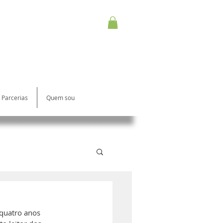
Parcerias
Quem sou
 quatro anos 