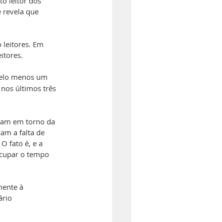
o leitor dos 
e revela que 
leitores. Em 
itores.
 pelo menos um 
 nos últimos três 
iram em torno da 
am a falta de 
 fato é, e a 
ocupar o tempo 
ente à 
ário 