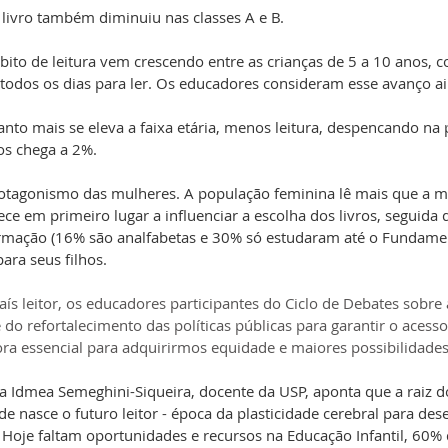
livro também diminuiu nas classes A e B.
bito de leitura vem crescendo entre as crianças 
de 5 a 10 anos, 
odos os dias para ler.
 Os educadores consideram esse avanço ain
uanto mais se eleva a faixa etária, menos leitura, despencando na
os chega a 2%.
tagonismo das mulheres. A população feminina lê mais que a ma
ce em primeiro lugar a influenciar a escolha dos livros, seguida d
rmação (16% são analfabetas e 30% só estudaram até o Fundament
ara seus filhos.
s leitor, os educadores participantes do Ciclo de Debates sobre 
do refortalecimento das políticas públicas para garantir o acesso
ora essencial para adquirirmos equidade e maiores possibilidade
ra Idmea Semeghini-Siqueira, docente da USP, aponta que a raiz 
de nasce o futuro leitor - época da plasticidade cerebral para des
. Hoje faltam oportunidades e recursos na Educação Infantil, 60% 