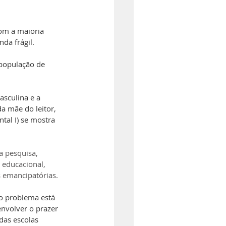
com a
 maioria 
da frágil.
 população de 
sculina e a 
a mãe do leitor, 
al I) se mostra 
a pesquisa, 
 educacional, 
s emancipatórias.
do problema está 
envolver o prazer 
das escolas 